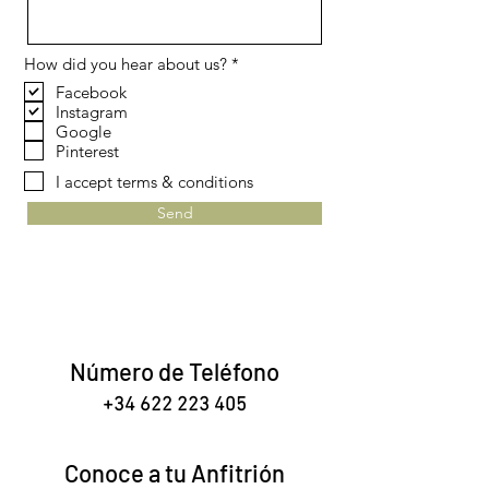
O
How did you hear about us?
*
b
Facebook
l
Instagram
i
g
Google
a
Pinterest
t
o
I accept terms & conditions
r
i
Send
o
Número de Teléfono
+34 622 223 405
Conoce a tu Anfitrión